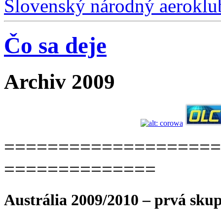
Slovenský národný aeroklu
Čo sa deje
Archiv 2009
=============­======
==============
Austrália 2009/2010 – prvá sku