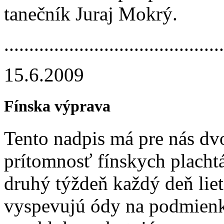
tanečník Juraj Mokrý.
.............­.............­.............­....
15.6.2009
Fínska výprava
Tento nadpis má pre nás d
prítomnosť fínskych plachtá
druhý týždeň každý deň lieta
vyspevujú ódy na podmienky