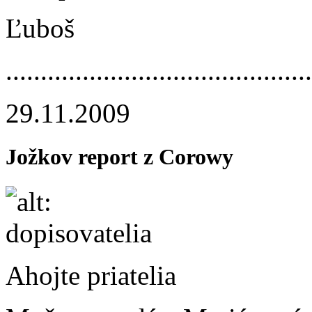
Ľuboš
.............­.............­.............­....
29.11.2009
Jožkov report z Corowy
Ahojte priatelia