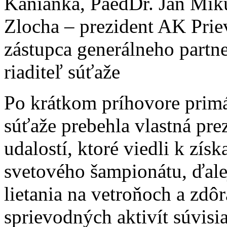
Kanianka, PaedDr. Ján Miku
Zlocha – prezident AK Prie
zástupca generálneho partne
riaditeľ súťaže
Po krátkom príhovore primát
súťaže prebehla vlastná pre
udalostí, ktoré viedli k zís
svetového šampionátu, ďalej
lietania na vetroňoch a zdô
sprievodných aktivít súvisi