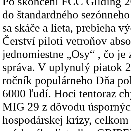
Po skončení FCC Gliding 200
do štandardného sezónneho
sa skáče a lieta, prebieha v
Čerství piloti vetroňov abs
jednomiestne „Osy“ , čo je 
správa. V uplynulý piatok 2
ročník populárneho Dňa pol
6000 ľudí. Hoci tentoraz ch
MIG 29 z dôvodu úsporných
hospodárskej krízy, celkom