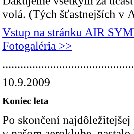
Ďakujeme všetkým za účasť,
volá. (Tých šťastnejších v A
Vstup na stránku AIR SY
Fotogaléria >>
.............­.............­.............­.....
10.9.2009
Koniec leta
Po skončení najdôležitejšej
v našom aeroklube, nastalo