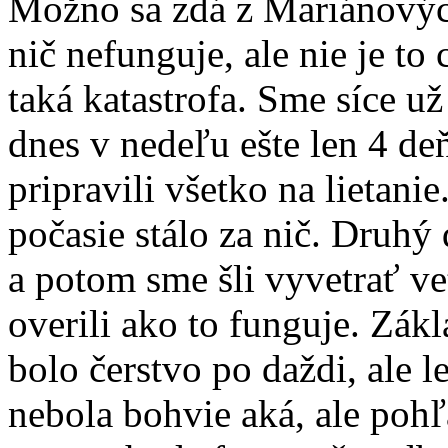
Možno sa zdá z Mariánovýc
nič nefunguje, ale nie je to
taká katastrofa. Sme síce u
dnes v nedeľu ešte len 4 de
pripravili všetko na lietani
počasie stálo za nič. Druhý
a potom sme šli vyvetrať ve
overili ako to funguje. Zá
bolo čerstvo po daždi, ale l
nebola bohvie aká, ale pohľ