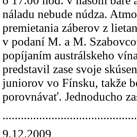
o 17.00 hod. v našom bare a
náladu nebude núdza. Atmos
premietania záberov z lieta
v podaní M. a M. Szabovcov
popíjaním austrálskeho ví
predstavil zase svoje skúsen
juniorov vo Fínsku, takže b
porovnávať. Jednoducho zas
.............­.............­.............­.....
9.12.2009