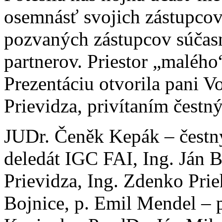
osemnásť svojich zástupcov
pozvaných zástupcov súčas
partnerov. Priestor „maléh
Prezentáciu otvorila pani V
Prievidza, privítaním čestný
JUDr. Čeněk Kepák – čestný
deledát IGC FAI, Ing. Ján 
Prievidza, Ing. Zdenko Pri
Bojnice, p. Emil Mendel – 