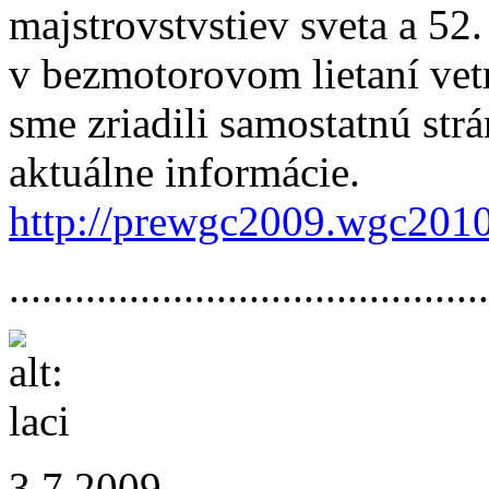
majstrovstvstiev sveta a 52
v bezmotorovom lietaní vet
sme zriadili samostatnú str
aktuálne informácie.
http://prewgc2009.wgc2010
.............­.............­.............­....
3.7.2009