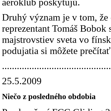
aeroklub poskytujú.
Druhý význam je v tom, že 
reprezentant Tomáš Bobok s
majstrovstiev sveta vo fíns
podujatia si môžete prečíta
.............­.............­.............­.....
25.5.2009
Niečo z posledného obdobia