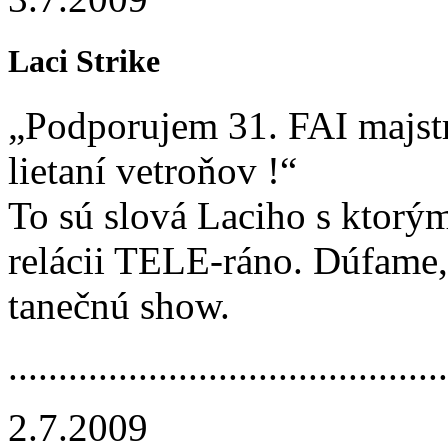
Laci Strike
„Podporujem 31. FAI majst
lietaní vetroňov !“
To sú slová Laciho s ktorým
relácii TELE-ráno. Dúfame,
tanečnú show.
.............­.............­.............­....
2.7.2009