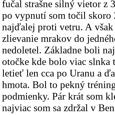
fučal strašne silný vietor 
po vypnutí som točil skoro 
najďalej proti vetru. A vš
zlievanie mrakov do jednéh
nedoletel. Základne boli n
otočke kde bolo viac slnka 
letieť len cca po Uranu a ď
hmota. Bol to pekný tréning
podmienky. Pár krát som kl
najviac som sa zdržal v Ben