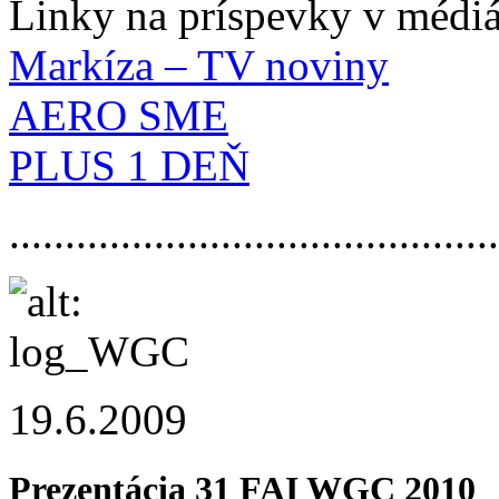
Linky na príspevky v médi
Markíza – TV noviny
AERO SME
PLUS 1 DEŇ
.............­.............­.............­.....
19.6.2009
Prezentácia 31 FAI WGC 2010