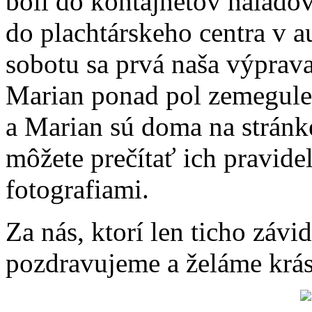
boli do kontajnetov naládo
do plachtárskeho centra v a
sobotu sa prvá naša výprava
Marian ponad pol zemegule 
a Marian sú doma na strán
môžete prečítať ich pravide
fotografiami.
Za nás, ktorí len ticho záv
pozdravujeme a želáme krásn