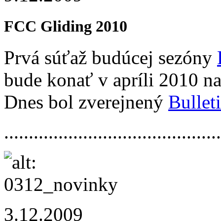
FCC Gliding 2010
Prvá súťaž budúcej sezóny
bude konať v apríli 2010 na
Dnes bol zverejnený
Bullet
.............­.............­.............­.....
3.12.2009