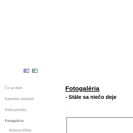
Úvod
Náš klub
L
EN
SK
Fotogaléria
Čo sa deje
- Stále sa niečo deje
Kalendár podujatí
.
Naša ponuka
Fotogaléria
Krásna Hôrka