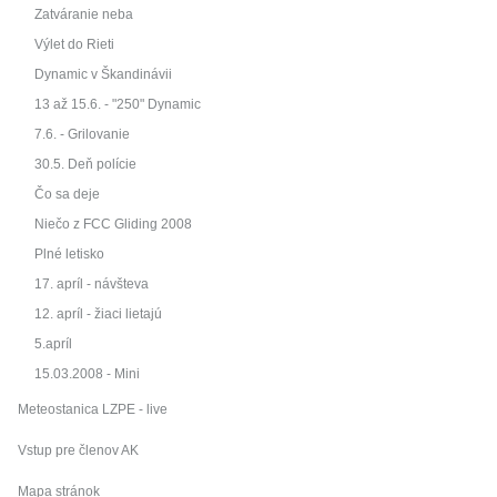
Zatváranie neba
Výlet do Rieti
Dynamic v Škandinávii
13 až 15.6. - "250" Dynamic
7.6. - Grilovanie
30.5. Deň polície
Čo sa deje
Niečo z FCC Gliding 2008
Plné letisko
17. apríl - návšteva
12. apríl - žiaci lietajú
5.apríl
15.03.2008 - Mini
Meteostanica LZPE - live
Vstup pre členov AK
Mapa stránok