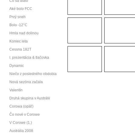
Čo sa dialo
Aké bolo FCC
Prvý sneh
Bolo -12°C
Hmla nad dolinou
Koniec leta
Cessna 182T
I. prezentácia & tlačovka
Dynamic
Niečo z posledného obdobia
Nová sezóna začala
Valentín
Druhá skupina v Austrálii
Corowa (opäť)
Čo nové v Corowe
V Corowe (1.)
Austrália 2008