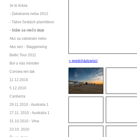
Je to krása
- Zatváranie neba 2012
- Tábor českých plachtárov
- Stále sa niečo deje
Ako sa zatváralo nebo
Ako sen - Staggerwing
Baltic Tour 2011
« predchádzajúci
Bol u nás minister
Corowa len tak
11.12.2010
5.12.2010
Canberra
29.11.2010 - Australia 1
27.11. 2010 - Australia 1
31.10.2010 - Vlna
23.10. 2010