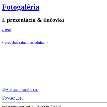
Fotogaléria
I. prezentácia & tlačovka
« späť
« predchádzajúci
nasledujúci »
počet prístupov od 23.01.2008:
736506