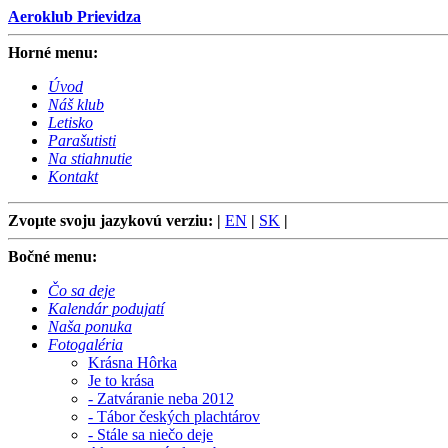
Aeroklub Prievidza
Horné menu:
Úvod
Náš klub
Letisko
Parašutisti
Na stiahnutie
Kontakt
Zvoµte svoju jazykovú verziu: |
EN
|
SK
|
Bočné menu:
Čo sa deje
Kalendár podujatí
Naša ponuka
Fotogaléria
Krásna Hôrka
Je to krása
- Zatváranie neba 2012
- Tábor českých plachtárov
- Stále sa niečo deje