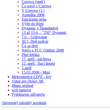
Corowa (opäť)
Čo nové v Corowe
V Corowe (1.)
Austrália 2008
Zatváranie neba
Výlet do Rieti
Dynamic v Škandinávii
13 až 15.6. - "250" Dynamic
7.6. - Grilovanie
30.5. Deň polície
Čo sa deje
Niečo z FCC Gliding 2008
Plné letisko
17. apríl - návšteva
12. apríl - žiaci lietajú
5.apríl
15.03.2008 - Mini
Meteostanica LZPE - live
Vstup pre členov AK
Mapa stránok
web kamera
Prihlásenie užívateľa
Slovenský národný aeroklub