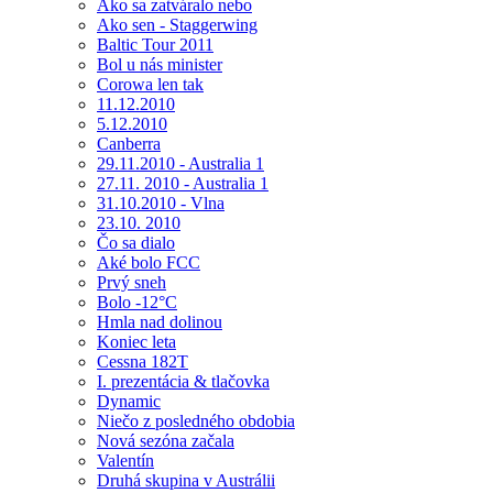
Ako sa zatváralo nebo
Ako sen - Staggerwing
Baltic Tour 2011
Bol u nás minister
Corowa len tak
11.12.2010
5.12.2010
Canberra
29.11.2010 - Australia 1
27.11. 2010 - Australia 1
31.10.2010 - Vlna
23.10. 2010
Čo sa dialo
Aké bolo FCC
Prvý sneh
Bolo -12°C
Hmla nad dolinou
Koniec leta
Cessna 182T
I. prezentácia & tlačovka
Dynamic
Niečo z posledného obdobia
Nová sezóna začala
Valentín
Druhá skupina v Austrálii