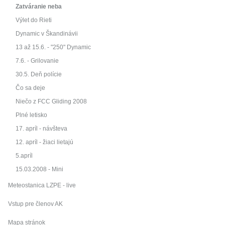
Zatváranie neba
Výlet do Rieti
Dynamic v Škandinávii
13 až 15.6. - "250" Dynamic
7.6. - Grilovanie
30.5. Deň polície
Čo sa deje
Niečo z FCC Gliding 2008
Plné letisko
17. apríl - návšteva
12. apríl - žiaci lietajú
5.apríl
15.03.2008 - Mini
Meteostanica LZPE - live
Vstup pre členov AK
Mapa stránok