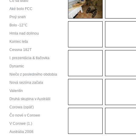
Čo sa dialo
Aké bolo FCC
Prvý sneh
Bolo -12°C
Hmla nad dolinou
Koniec leta
Cessna 182T
I. prezentácia & tlačovka
Dynamic
Niečo z posledného obdobia
Nová sezóna začala
Valentín
Druhá skupina v Austrálii
Corowa (opäť)
Čo nové v Corowe
V Corowe (1.)
Austrália 2008