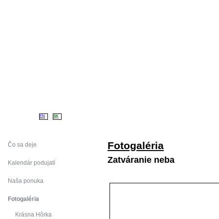
Úvod
Náš klub
L
EN
SK
Fotogaléria
Čo sa deje
Zatváranie neba
Kalendár podujatí
Naša ponuka
Fotogaléria
Krásna Hôrka