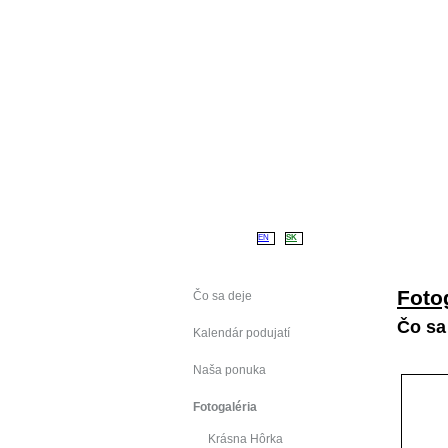
Úv
EN
SK
Foto
Čo sa deje
Čo sa
Kalendár podujatí
Naša ponuka
Fotogaléria
Krásna Hôrka