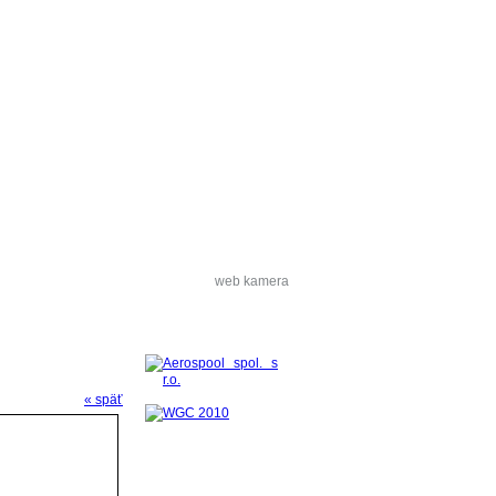
ie
Kontakt
web kamera
« späť