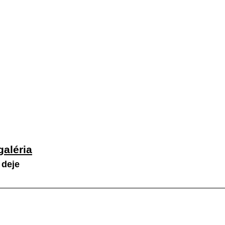
od
Náš klub
Letisko
Parašutisti
Na stiahnut
galéria
 deje