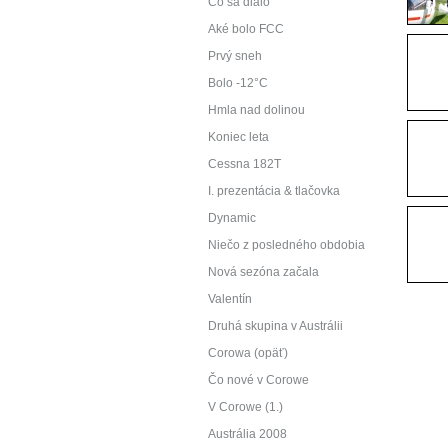
Čo sa dialo
Aké bolo FCC
Prvý sneh
Bolo -12°C
Hmla nad dolinou
Koniec leta
Cessna 182T
I. prezentácia & tlačovka
Dynamic
Niečo z posledného obdobia
Nová sezóna začala
Valentín
Druhá skupina v Austrálii
Corowa (opäť)
Čo nové v Corowe
V Corowe (1.)
Austrália 2008