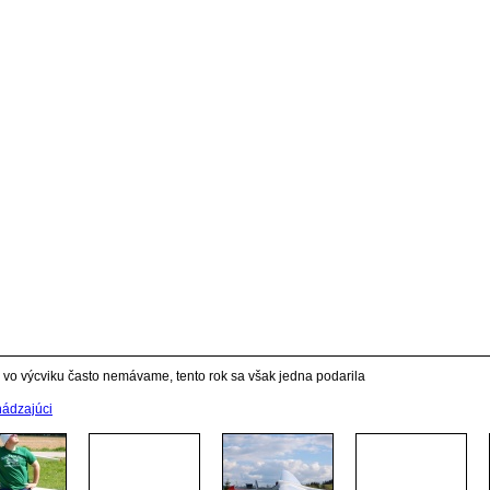
vo výcviku často nemávame, tento rok sa však jedna podarila
hádzajúci