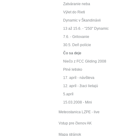
Zatváranie neba
Výlet do Rieti
Dynamic v Škandinávii
13 až 15.6. - "250" Dynamic
7.6. - Grilovanie
30.5. Deň polície
Čo sa deje
Niečo z FCC Gliding 2008
Plné letisko
17. apríl - návšteva
12. apríl - žiaci lietajú
5.apríl
15.03.2008 - Mini
Meteostanica LZPE - live
Vstup pre členov AK
Mapa stránok